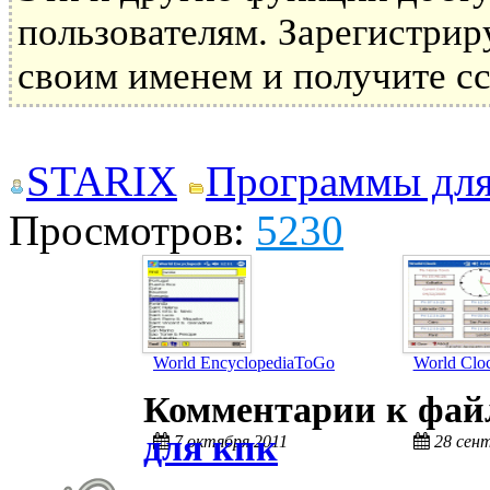
пользователям. Зарегистрир
своим именем и получите сс
STARIX
Программы дл
Просмотров:
5230
World EncyclopediaToGo
World Clo
Комментарии к фа
для кпк
7 октября 2011
28 сен