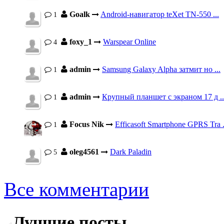
Goalk
Android-навигатор teXet TN-550 ...
1
foxy_1
Warspear Online
4
admin
Samsung Galaxy Alpha затмит но ...
1
admin
Крупный планшет с экраном 17 д ..
1
Focus Nik
Efficasoft Smartphone GPRS Tra .
1
oleg4561
Dark Paladin
5
Все комментарии
Лучшие посты