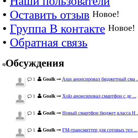
•
Наши пользователи
•
Оставить отзыв
Новое!
•
Группа В контакте
Новое!
•
Обратная связь
Обсуждения
Goalk
Asus анонсировал бюджетный сма ..
1
Goalk
Xolo анонсировал смартфон с де ...
1
Goalk
Новый смартфон бюджет класса H .
1
Goalk
FM-трансмиттер для сотовых тел ...
1