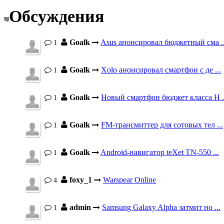
Обсуждения
Goalk
Asus анонсировал бюджетный сма ..
1
Goalk
Xolo анонсировал смартфон с де ...
1
Goalk
Новый смартфон бюджет класса H .
1
Goalk
FM-трансмиттер для сотовых тел ...
1
Goalk
Android-навигатор teXet TN-550 ...
1
foxy_1
Warspear Online
4
admin
Samsung Galaxy Alpha затмит но ...
1