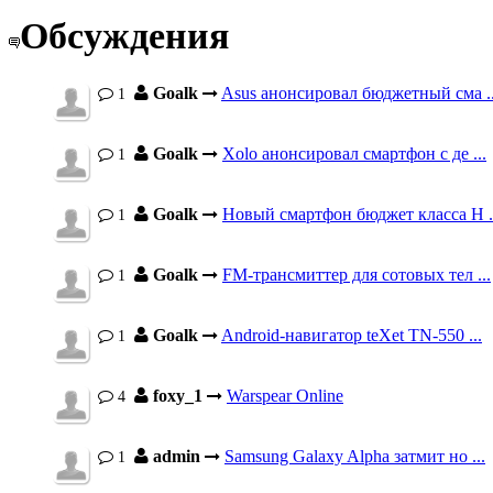
Обсуждения
Goalk
Asus анонсировал бюджетный сма ..
1
Goalk
Xolo анонсировал смартфон с де ...
1
Goalk
Новый смартфон бюджет класса H .
1
Goalk
FM-трансмиттер для сотовых тел ...
1
Goalk
Android-навигатор teXet TN-550 ...
1
foxy_1
Warspear Online
4
admin
Samsung Galaxy Alpha затмит но ...
1