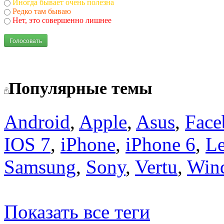
Иногда бывает очень полезна
Редко там бываю
Нет, это совершенно лишнее
Голосовать
Популярные темы
Android
,
Apple
,
Asus
,
Face
IOS 7
,
iPhone
,
iPhone 6
,
L
Samsung
,
Sony
,
Vertu
,
Win
Показать все теги