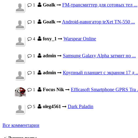
Goalk
FM-трансмиттер для сотовых тел ...
1
Goalk
Android-навигатор teXet TN-550 ...
1
foxy_1
Warspear Online
4
admin
Samsung Galaxy Alpha затмит но ...
1
admin
Крупный планшет с экраном 17 д ..
1
Focus Nik
Efficasoft Smartphone GPRS Tra .
1
oleg4561
Dark Paladin
5
Все комментарии