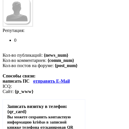
Репутация:
0
Кол-во публикаций:
{news_num}
Кол-во комментариев:
{comm_num}
Кол-во постов на форуме:
{post_num}
Способы связи:
написать ПС
отправить E-Mail
ICQ:
Сайт:
{p_www}
Записать визитку в телефон:
{qr_card}
Вы можете сохранить контактную
информацию krisbas в записной
книжке телефона отсканировав QR