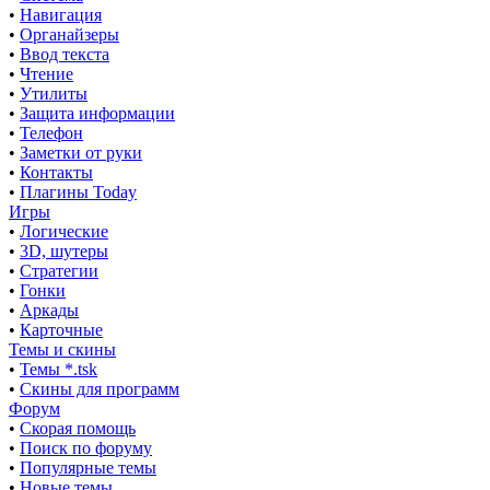
•
Навигация
•
Органайзеры
•
Ввод текста
•
Чтение
•
Утилиты
•
Защита информации
•
Телефон
•
Заметки от руки
•
Контакты
•
Плагины Today
Игры
•
Логические
•
3D, шутеры
•
Стратегии
•
Гонки
•
Аркады
•
Карточные
Темы и скины
•
Темы *.tsk
•
Скины для программ
Форум
•
Скорая помощь
•
Поиск по форуму
•
Популярные темы
•
Новые темы