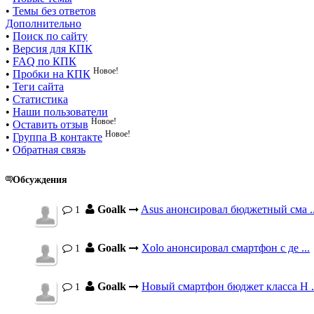
•
Темы без ответов
Дополнительно
•
Поиск по сайту
•
Версия для КПК
•
FAQ по КПК
Новое!
•
Пробки на КПК
•
Теги сайта
•
Статистика
•
Наши пользователи
Новое!
•
Оставить отзыв
Новое!
•
Группа В контакте
•
Обратная связь
Обсуждения
Goalk
Asus анонсировал бюджетный сма ..
1
Goalk
Xolo анонсировал смартфон с де ...
1
Goalk
Новый смартфон бюджет класса H .
1