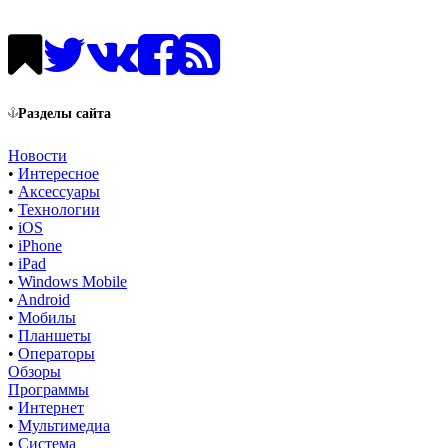
Разделы сайта
Новости
•
Интересное
•
Аксессуары
•
Технологии
•
iOS
•
iPhone
•
iPad
•
Windows Mobile
•
Android
•
Мобилы
•
Планшеты
•
Операторы
Обзоры
Программы
•
Интернет
•
Мультимедиа
•
Система