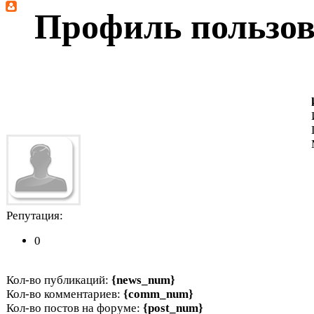
Профиль пользов
Репутация:
0
Кол-во публикаций:
{news_num}
Кол-во комментариев:
{comm_num}
Кол-во постов на форуме:
{post_num}