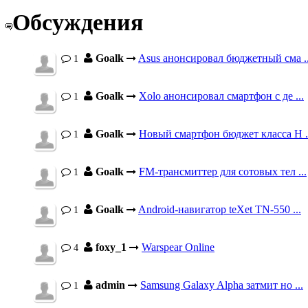
Обсуждения
Goalk
Asus анонсировал бюджетный сма ..
1
Goalk
Xolo анонсировал смартфон с де ...
1
Goalk
Новый смартфон бюджет класса H .
1
Goalk
FM-трансмиттер для сотовых тел ...
1
Goalk
Android-навигатор teXet TN-550 ...
1
foxy_1
Warspear Online
4
admin
Samsung Galaxy Alpha затмит но ...
1