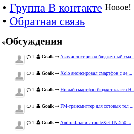
•
Группа В контакте
Новое!
•
Обратная связь
Обсуждения
Goalk
Asus анонсировал бюджетный сма ..
1
Goalk
Xolo анонсировал смартфон с де ...
1
Goalk
Новый смартфон бюджет класса H .
1
Goalk
FM-трансмиттер для сотовых тел ...
1
Goalk
Android-навигатор teXet TN-550 ...
1