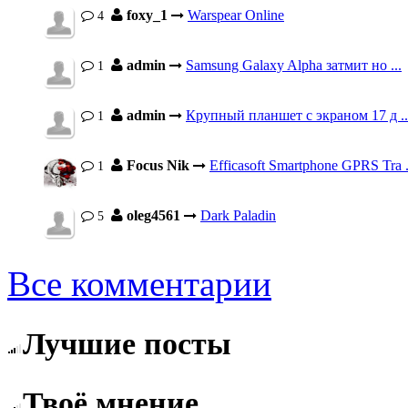
foxy_1
Warspear Online
4
admin
Samsung Galaxy Alpha затмит но ...
1
admin
Крупный планшет с экраном 17 д ..
1
Focus Nik
Efficasoft Smartphone GPRS Tra .
1
oleg4561
Dark Paladin
5
Все комментарии
Лучшие посты
Твоё мнение