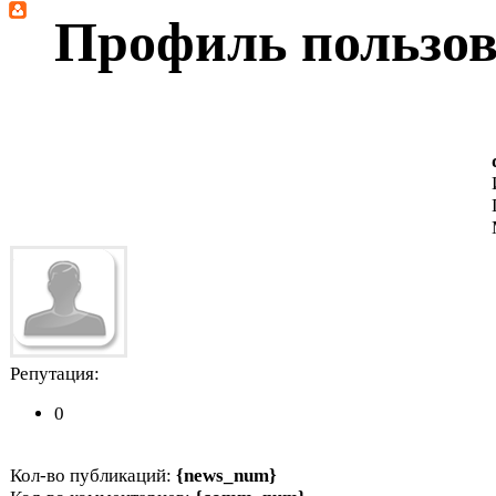
Профиль пользова
Репутация:
0
Кол-во публикаций:
{news_num}