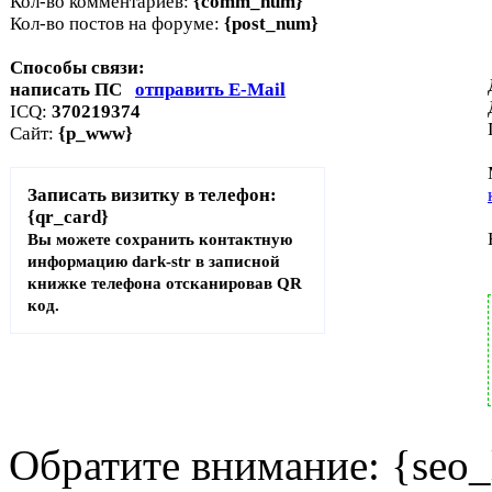
Кол-во комментариев:
{comm_num}
Кол-во постов на форуме:
{post_num}
Способы связи:
написать ПС
отправить E-Mail
ICQ:
370219374
Сайт:
{p_www}
Записать визитку в телефон:
{qr_card}
Вы можете сохранить контактную
информацию dark-str в записной
книжке телефона отсканировав QR
код.
Обратите внимание: {seo_