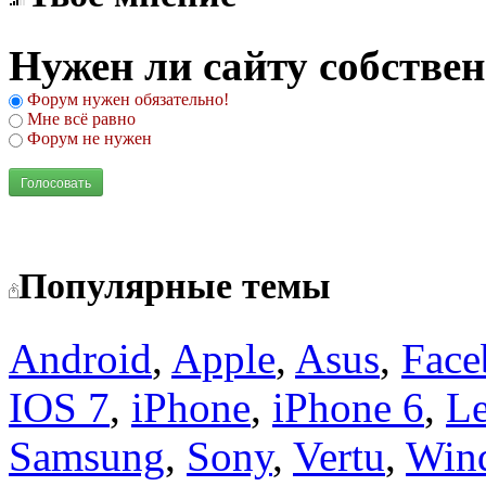
Нужен ли сайту собстве
Форум нужен обязательно!
Мне всё равно
Форум не нужен
Голосовать
Популярные темы
Android
,
Apple
,
Asus
,
Face
IOS 7
,
iPhone
,
iPhone 6
,
L
Samsung
,
Sony
,
Vertu
,
Win