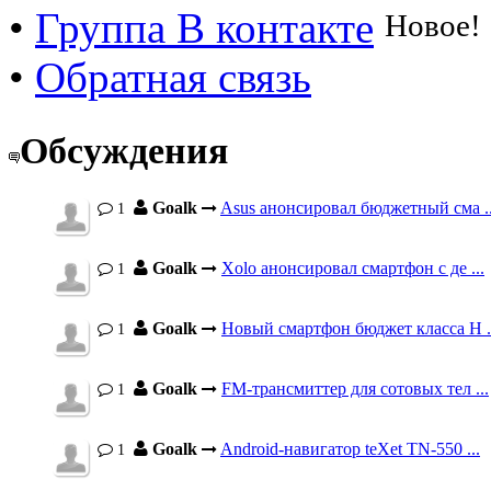
•
Группа В контакте
Новое!
•
Обратная связь
Обсуждения
Goalk
Asus анонсировал бюджетный сма ..
1
Goalk
Xolo анонсировал смартфон с де ...
1
Goalk
Новый смартфон бюджет класса H .
1
Goalk
FM-трансмиттер для сотовых тел ...
1
Goalk
Android-навигатор teXet TN-550 ...
1