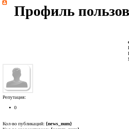
Профиль пользова
Репутация:
0
Кол-во публикаций:
{news_num}