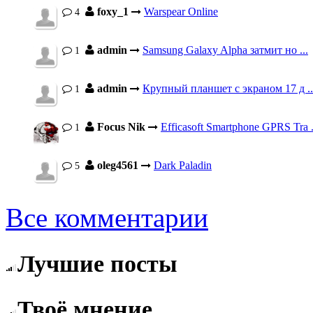
foxy_1
Warspear Online
4
admin
Samsung Galaxy Alpha затмит но ...
1
admin
Крупный планшет с экраном 17 д ..
1
Focus Nik
Efficasoft Smartphone GPRS Tra .
1
oleg4561
Dark Paladin
5
Все комментарии
Лучшие посты
Твоё мнение