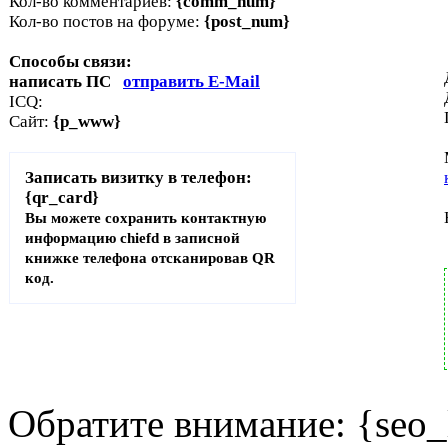
Кол-во комментариев:
{comm_num}
Кол-во постов на форуме:
{post_num}
Способы связи:
написать ПС
отправить E-Mail
ICQ:
Сайт:
{p_www}
Записать визитку в телефон:
{qr_card}
Вы можете сохранить контактную
информацию chiefd в записной
книжке телефона отсканировав QR
код.
Обратите внимание: {seo_