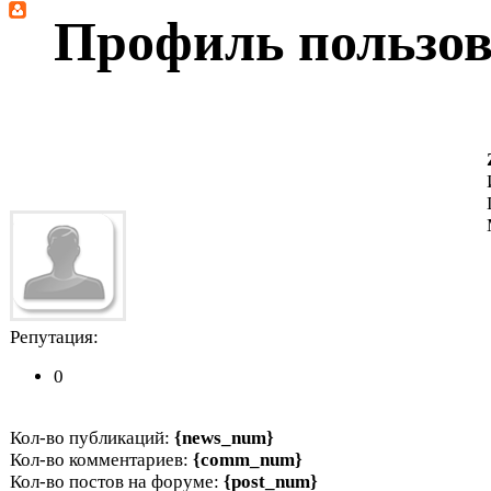
Профиль пользов
Репутация:
0
Кол-во публикаций:
{news_num}
Кол-во комментариев:
{comm_num}
Кол-во постов на форуме:
{post_num}