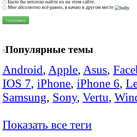
Было бы неплохо найти их на этом сайте.
Мне абсолютно всё-равно, я качаю в другом месте
Голосовать
Популярные темы
Android
,
Apple
,
Asus
,
Face
IOS 7
,
iPhone
,
iPhone 6
,
L
Samsung
,
Sony
,
Vertu
,
Win
Показать все теги