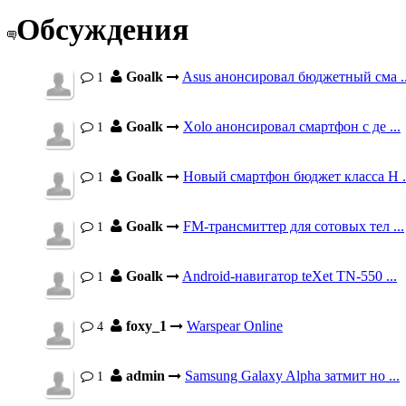
Обсуждения
Goalk
Asus анонсировал бюджетный сма ..
1
Goalk
Xolo анонсировал смартфон с де ...
1
Goalk
Новый смартфон бюджет класса H .
1
Goalk
FM-трансмиттер для сотовых тел ...
1
Goalk
Android-навигатор teXet TN-550 ...
1
foxy_1
Warspear Online
4
admin
Samsung Galaxy Alpha затмит но ...
1