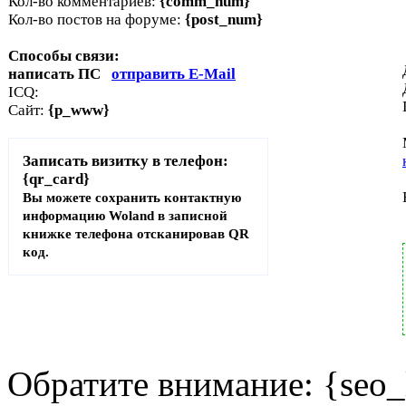
Кол-во комментариев:
{comm_num}
Кол-во постов на форуме:
{post_num}
Способы связи:
написать ПС
отправить E-Mail
ICQ:
Сайт:
{p_www}
Записать визитку в телефон:
{qr_card}
Вы можете сохранить контактную
информацию Woland в записной
книжке телефона отсканировав QR
код.
Обратите внимание: {seo_