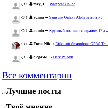
foxy_1
Warspear Online
4
admin
Samsung Galaxy Alpha затмит но ...
1
admin
Крупный планшет с экраном 17 д ..
1
Focus Nik
Efficasoft Smartphone GPRS Tra .
1
oleg4561
Dark Paladin
5
Все комментарии
Лучшие посты
Твоё мнение