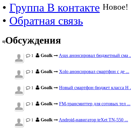
•
Группа В контакте
Новое!
•
Обратная связь
Обсуждения
Goalk
Asus анонсировал бюджетный сма ..
1
Goalk
Xolo анонсировал смартфон с де ...
1
Goalk
Новый смартфон бюджет класса H .
1
Goalk
FM-трансмиттер для сотовых тел ...
1
Goalk
Android-навигатор teXet TN-550 ...
1