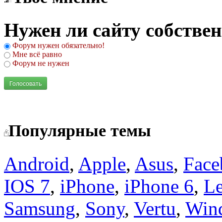
Нужен ли сайту собстве
Форум нужен обязательно!
Мне всё равно
Форум не нужен
Голосовать
Популярные темы
Android
,
Apple
,
Asus
,
Face
IOS 7
,
iPhone
,
iPhone 6
,
L
Samsung
,
Sony
,
Vertu
,
Win