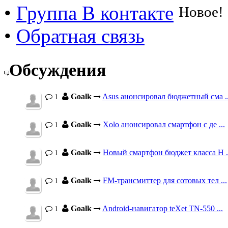
•
Группа В контакте
Новое!
•
Обратная связь
Обсуждения
Goalk
Asus анонсировал бюджетный сма ..
1
Goalk
Xolo анонсировал смартфон с де ...
1
Goalk
Новый смартфон бюджет класса H .
1
Goalk
FM-трансмиттер для сотовых тел ...
1
Goalk
Android-навигатор teXet TN-550 ...
1