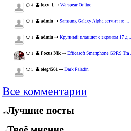
foxy_1
Warspear Online
4
admin
Samsung Galaxy Alpha затмит но ...
1
admin
Крупный планшет с экраном 17 д ..
1
Focus Nik
Efficasoft Smartphone GPRS Tra .
1
oleg4561
Dark Paladin
5
Все комментарии
Лучшие посты
Твоё мнение