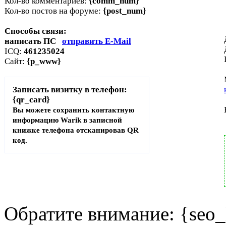
Кол-во комментариев:
{comm_num}
Кол-во постов на форуме:
{post_num}
Способы связи:
написать ПС
отправить E-Mail
ICQ:
461235024
Сайт:
{p_www}
Записать визитку в телефон:
{qr_card}
Вы можете сохранить контактную
информацию Warik в записной
книжке телефона отсканировав QR
код.
Обратите внимание: {seo_