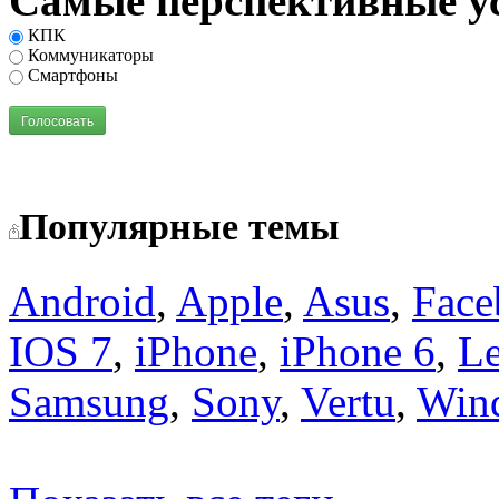
Самые перспективные у
КПК
Коммуникаторы
Смартфоны
Голосовать
Популярные темы
Android
,
Apple
,
Asus
,
Face
IOS 7
,
iPhone
,
iPhone 6
,
L
Samsung
,
Sony
,
Vertu
,
Win