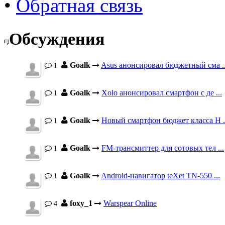
•
Обратная связь
Обсуждения
Goalk
Asus анонсировал бюджетный сма ..
1
Goalk
Xolo анонсировал смартфон с де ...
1
Goalk
Новый смартфон бюджет класса H .
1
Goalk
FM-трансмиттер для сотовых тел ...
1
Goalk
Android-навигатор teXet TN-550 ...
1
foxy_1
Warspear Online
4