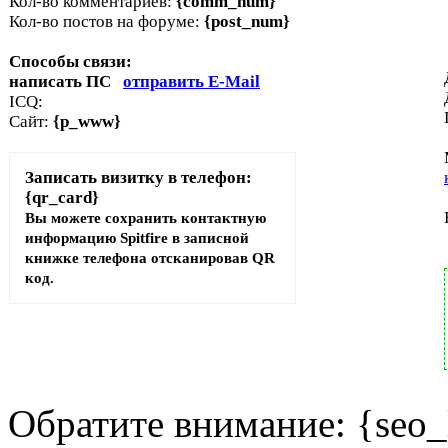
Кол-во комментариев:
{comm_num}
Кол-во постов на форуме:
{post_num}
Способы связи:
написать ПС
отправить E-Mail
ICQ:
Сайт:
{p_www}
Записать визитку в телефон:
{qr_card}
Вы можете сохранить контактную
информацию Spitfire в записной
книжке телефона отсканировав QR
код.
Обратите внимание: {seo_