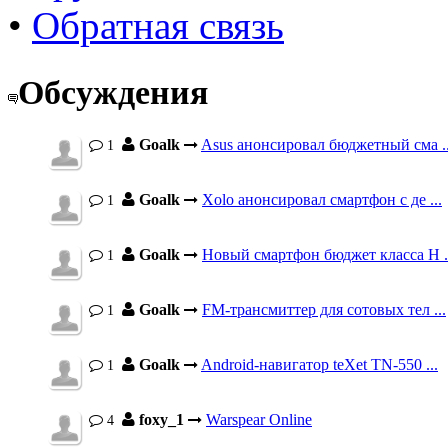
•
Обратная связь
Обсуждения
Goalk
Asus анонсировал бюджетный сма ..
1
Goalk
Xolo анонсировал смартфон с де ...
1
Goalk
Новый смартфон бюджет класса H .
1
Goalk
FM-трансмиттер для сотовых тел ...
1
Goalk
Android-навигатор teXet TN-550 ...
1
foxy_1
Warspear Online
4