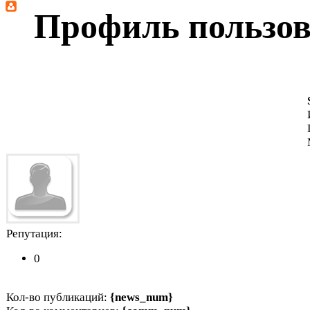
Профиль пользова
Репутация:
0
Кол-во публикаций:
{news_num}