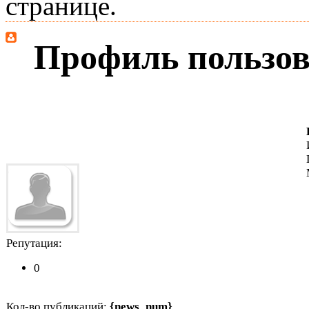
странице.
Профиль пользов
Репутация:
0
Кол-во публикаций:
{news_num}