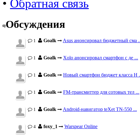
•
Обратная связь
Обсуждения
Goalk
Asus анонсировал бюджетный сма ..
1
Goalk
Xolo анонсировал смартфон с де ...
1
Goalk
Новый смартфон бюджет класса H .
1
Goalk
FM-трансмиттер для сотовых тел ...
1
Goalk
Android-навигатор teXet TN-550 ...
1
foxy_1
Warspear Online
4