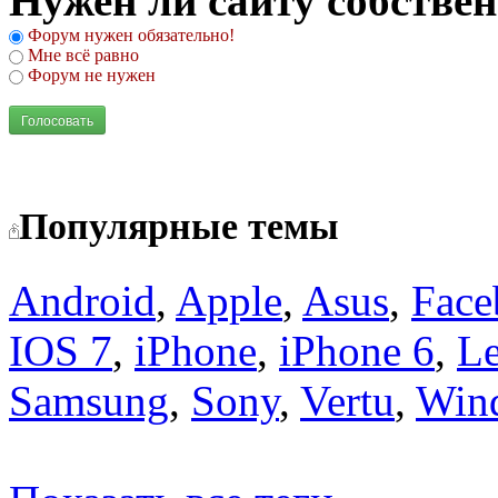
Нужен ли сайту собстве
Форум нужен обязательно!
Мне всё равно
Форум не нужен
Голосовать
Популярные темы
Android
,
Apple
,
Asus
,
Face
IOS 7
,
iPhone
,
iPhone 6
,
L
Samsung
,
Sony
,
Vertu
,
Win