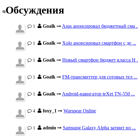
Обсуждения
Goalk
Asus анонсировал бюджетный сма ..
1
Goalk
Xolo анонсировал смартфон с де ...
1
Goalk
Новый смартфон бюджет класса H .
1
Goalk
FM-трансмиттер для сотовых тел ...
1
Goalk
Android-навигатор teXet TN-550 ...
1
foxy_1
Warspear Online
4
admin
Samsung Galaxy Alpha затмит но ...
1