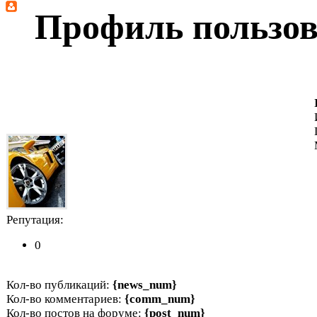
Профиль пользова
Репутация:
0
Кол-во публикаций:
{news_num}
Кол-во комментариев:
{comm_num}
Кол-во постов на форуме:
{post_num}