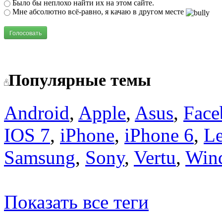
Было бы неплохо найти их на этом сайте.
Мне абсолютно всё-равно, я качаю в другом месте
Голосовать
Популярные темы
Android
,
Apple
,
Asus
,
Face
IOS 7
,
iPhone
,
iPhone 6
,
L
Samsung
,
Sony
,
Vertu
,
Win
Показать все теги