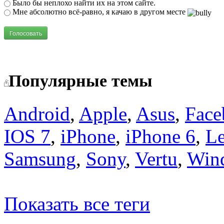
Было бы неплохо найти их на этом сайте.
Мне абсолютно всё-равно, я качаю в другом месте
Голосовать
Популярные темы
Android
,
Apple
,
Asus
,
Face
IOS 7
,
iPhone
,
iPhone 6
,
L
Samsung
,
Sony
,
Vertu
,
Win
Показать все теги