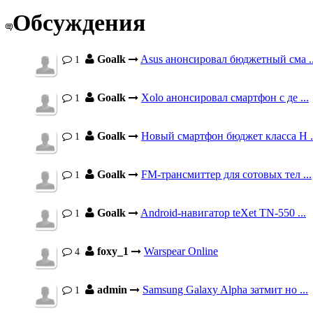
Обсуждения
Goalk
Asus анонсировал бюджетный сма ..
1
Goalk
Xolo анонсировал смартфон с де ...
1
Goalk
Новый смартфон бюджет класса H .
1
Goalk
FM-трансмиттер для сотовых тел ...
1
Goalk
Android-навигатор teXet TN-550 ...
1
foxy_1
Warspear Online
4
admin
Samsung Galaxy Alpha затмит но ...
1