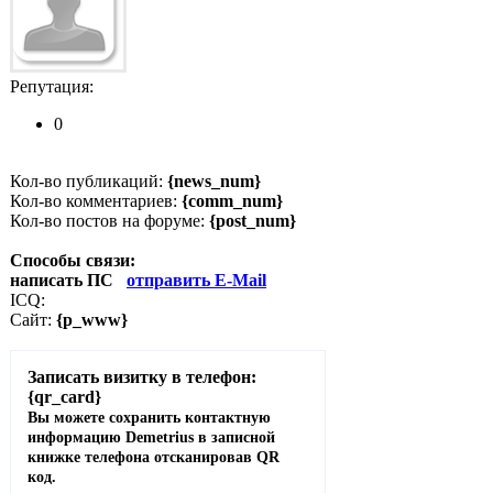
Репутация:
0
Кол-во публикаций:
{news_num}
Кол-во комментариев:
{comm_num}
Кол-во постов на форуме:
{post_num}
Способы связи:
написать ПС
отправить E-Mail
ICQ:
Сайт:
{p_www}
Записать визитку в телефон:
{qr_card}
Вы можете сохранить контактную
информацию Demetrius в записной
книжке телефона отсканировав QR
код.