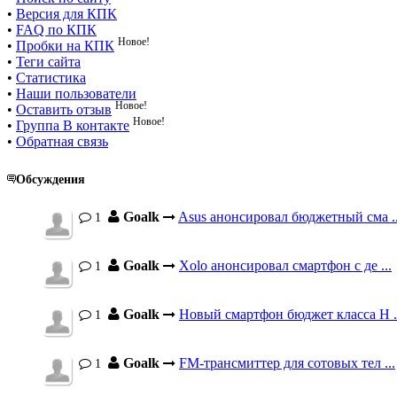
•
Версия для КПК
•
FAQ по КПК
Новое!
•
Пробки на КПК
•
Теги сайта
•
Статистика
•
Наши пользователи
Новое!
•
Оставить отзыв
Новое!
•
Группа В контакте
•
Обратная связь
Обсуждения
Goalk
Asus анонсировал бюджетный сма ..
1
Goalk
Xolo анонсировал смартфон с де ...
1
Goalk
Новый смартфон бюджет класса H .
1
Goalk
FM-трансмиттер для сотовых тел ...
1