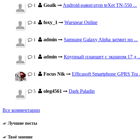
Goalk
Android-навигатор teXet TN-550 ...
1
foxy_1
Warspear Online
4
admin
Samsung Galaxy Alpha затмит но ...
1
admin
Крупный планшет с экраном 17 д ..
1
Focus Nik
Efficasoft Smartphone GPRS Tra .
1
oleg4561
Dark Paladin
5
Все комментарии
Лучшие посты
Твоё мнение