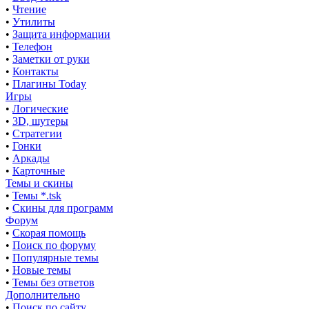
•
Чтение
•
Утилиты
•
Защита информации
•
Телефон
•
Заметки от руки
•
Контакты
•
Плагины Today
Игры
•
Логические
•
3D, шутеры
•
Стратегии
•
Гонки
•
Аркады
•
Карточные
Темы и скины
•
Темы *.tsk
•
Скины для программ
Форум
•
Скорая помощь
•
Поиск по форуму
•
Популярные темы
•
Новые темы
•
Темы без ответов
Дополнительно
•
Поиск по сайту