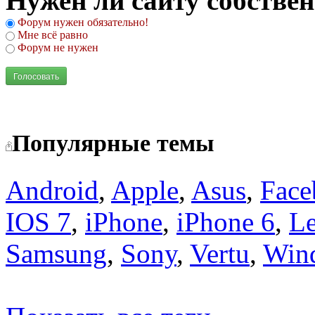
Нужен ли сайту собстве
Форум нужен обязательно!
Мне всё равно
Форум не нужен
Голосовать
Популярные темы
Android
,
Apple
,
Asus
,
Face
IOS 7
,
iPhone
,
iPhone 6
,
L
Samsung
,
Sony
,
Vertu
,
Win