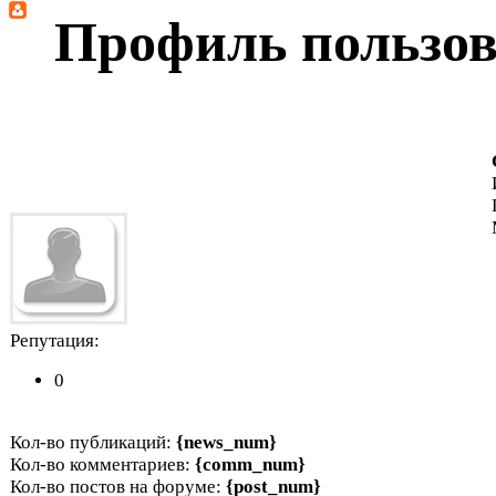
Профиль пользов
Репутация:
0
Кол-во публикаций:
{news_num}
Кол-во комментариев:
{comm_num}
Кол-во постов на форуме:
{post_num}