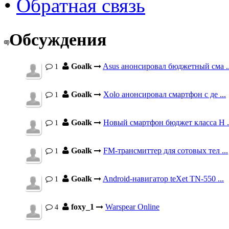
•
Обратная связь
Обсуждения
Goalk
Asus анонсировал бюджетный сма ..
1
Goalk
Xolo анонсировал смартфон с де ...
1
Goalk
Новый смартфон бюджет класса H .
1
Goalk
FM-трансмиттер для сотовых тел ...
1
Goalk
Android-навигатор teXet TN-550 ...
1
foxy_1
Warspear Online
4