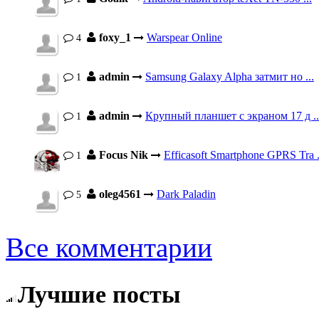
foxy_1
Warspear Online
4
admin
Samsung Galaxy Alpha затмит но ...
1
admin
Крупный планшет с экраном 17 д ..
1
Focus Nik
Efficasoft Smartphone GPRS Tra .
1
oleg4561
Dark Paladin
5
Все комментарии
Лучшие посты