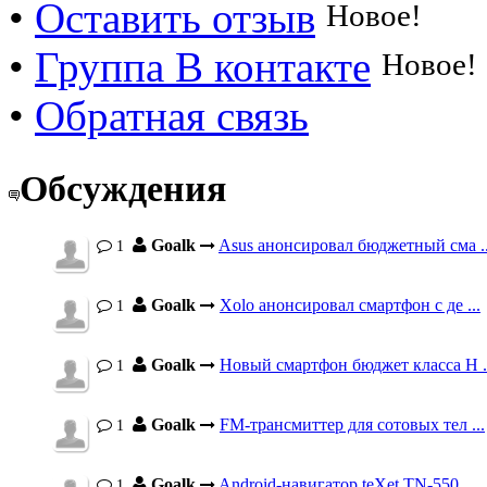
•
Оставить отзыв
Новое!
•
Группа В контакте
Новое!
•
Обратная связь
Обсуждения
Goalk
Asus анонсировал бюджетный сма ..
1
Goalk
Xolo анонсировал смартфон с де ...
1
Goalk
Новый смартфон бюджет класса H .
1
Goalk
FM-трансмиттер для сотовых тел ...
1
Goalk
Android-навигатор teXet TN-550 ...
1