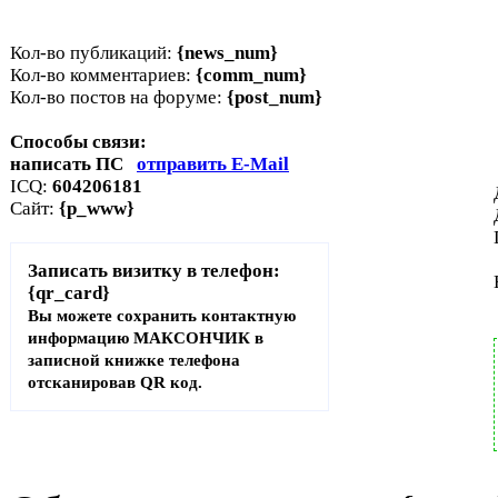
Кол-во публикаций:
{news_num}
Кол-во комментариев:
{comm_num}
Кол-во постов на форуме:
{post_num}
Способы связи:
написать ПС
отправить E-Mail
ICQ:
604206181
Сайт:
{p_www}
Записать визитку в телефон:
{qr_card}
Вы можете сохранить контактную
информацию МАКСОНЧИК в
записной книжке телефона
отсканировав QR код.