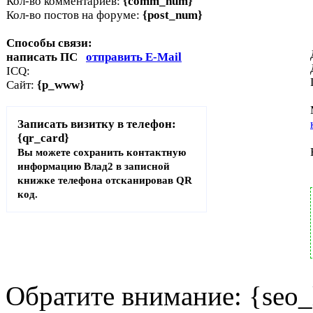
Кол-во комментариев:
{comm_num}
Кол-во постов на форуме:
{post_num}
Способы связи:
написать ПС
отправить E-Mail
ICQ:
Сайт:
{p_www}
Записать визитку в телефон:
{qr_card}
Вы можете сохранить контактную
информацию Влад2 в записной
книжке телефона отсканировав QR
код.
Обратите внимание: {seo_