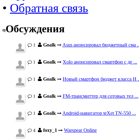
•
Обратная связь
Обсуждения
Goalk
Asus анонсировал бюджетный сма ..
1
Goalk
Xolo анонсировал смартфон с де ...
1
Goalk
Новый смартфон бюджет класса H .
1
Goalk
FM-трансмиттер для сотовых тел ...
1
Goalk
Android-навигатор teXet TN-550 ...
1
foxy_1
Warspear Online
4