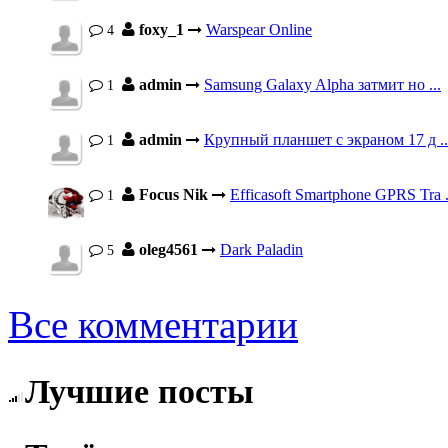
foxy_1
Warspear Online
4
admin
Samsung Galaxy Alpha затмит но ...
1
admin
Крупный планшет с экраном 17 д ..
1
Focus Nik
Efficasoft Smartphone GPRS Tra .
1
oleg4561
Dark Paladin
5
Все комментарии
Лучшие посты