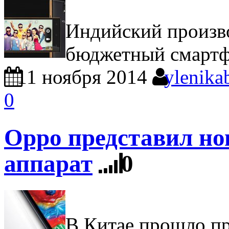
Индийский произв
бюджетный смартф
11 ноября 2014
ylenika
0
Oppo представил н
аппарат
0
В Китае прошло пр