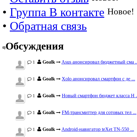
•
Группа В контакте
Новое!
•
Обратная связь
Обсуждения
Goalk
Asus анонсировал бюджетный сма ..
1
Goalk
Xolo анонсировал смартфон с де ...
1
Goalk
Новый смартфон бюджет класса H .
1
Goalk
FM-трансмиттер для сотовых тел ...
1
Goalk
Android-навигатор teXet TN-550 ...
1