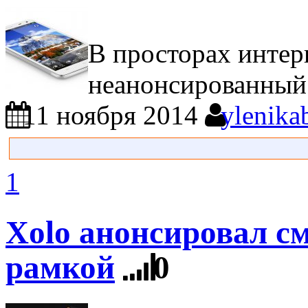
В просторах интер
неанонсированный 
11 ноября 2014
ylenika
1
Xolo анонсировал с
рамкой
0