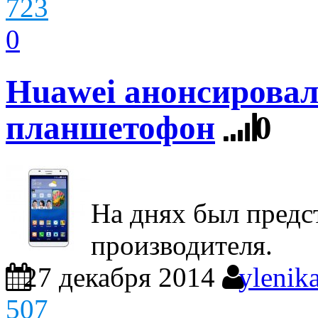
723
0
Huawei анонсирова
планшетофон
0
На днях был предс
производителя.
27 декабря 2014
ylenik
507