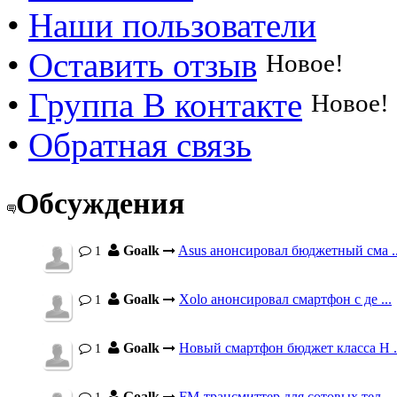
•
Наши пользователи
•
Оставить отзыв
Новое!
•
Группа В контакте
Новое!
•
Обратная связь
Обсуждения
Goalk
Asus анонсировал бюджетный сма ..
1
Goalk
Xolo анонсировал смартфон с де ...
1
Goalk
Новый смартфон бюджет класса H .
1
Goalk
FM-трансмиттер для сотовых тел ...