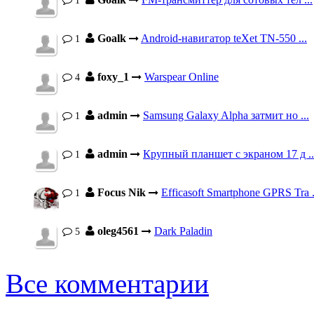
1
Goalk
Android-навигатор teXet TN-550 ...
1
foxy_1
Warspear Online
4
admin
Samsung Galaxy Alpha затмит но ...
1
admin
Крупный планшет с экраном 17 д ..
1
Focus Nik
Efficasoft Smartphone GPRS Tra .
1
oleg4561
Dark Paladin
5
Все комментарии