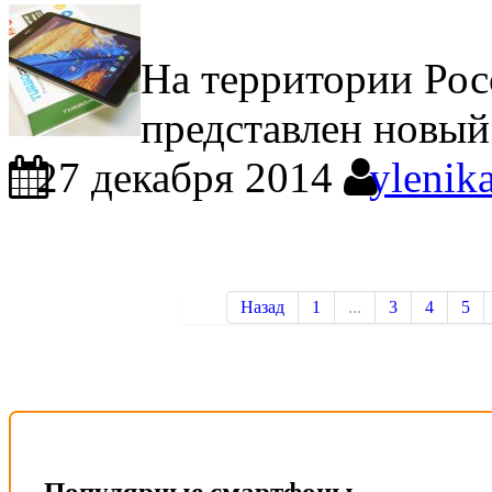
На территории Ро
представлен новый
27 декабря 2014
ylenik
Назад
1
...
3
4
5
Популярные смартфоны