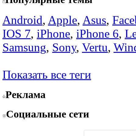
Android
,
Apple
,
Asus
,
Face
IOS 7
,
iPhone
,
iPhone 6
,
L
Samsung
,
Sony
,
Vertu
,
Win
Показать все теги
Реклама
Социальные сети