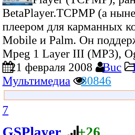
BetaPlayer.TCPMP (а ныне
плеером для карманных к
Mobile и Palm. Он поддер
Mpeg 1 Layer III (MP3), Og
21 февраля 2008
Buc
Мультимедиа
80846
7
GSPlayer
+26