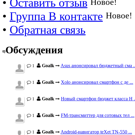
•
Оставить отзыв
Новое!
•
Группа В контакте
Новое!
•
Обратная связь
Обсуждения
Goalk
Asus анонсировал бюджетный сма ..
1
Goalk
Xolo анонсировал смартфон с де ...
1
Goalk
Новый смартфон бюджет класса H .
1
Goalk
FM-трансмиттер для сотовых тел ...
1
Goalk
Android-навигатор teXet TN-550 ...
1