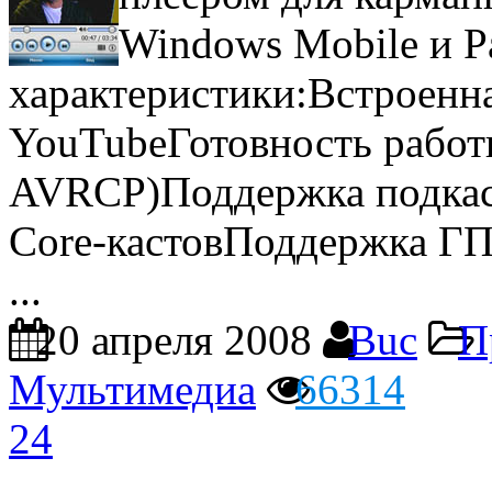
Windows Mobile и P
характеристики:Встроенн
YouTubeГотовность работы
AVRCP)Поддержка подкаст
Core-кастовПоддержка ГП:
...
20 апреля 2008
Buc
П
Мультимедиа
66314
24