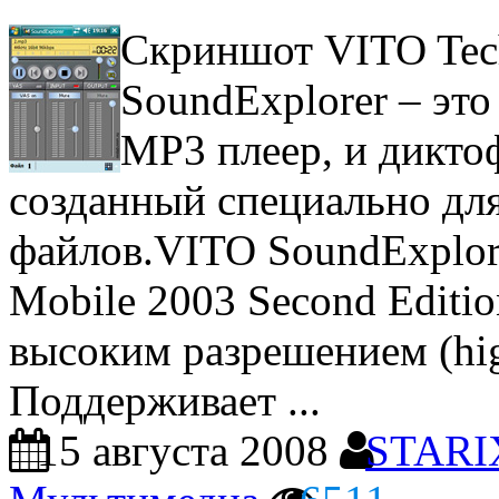
Скриншот VITO Tec
SoundExplorer – это
MP3 плеер, и дикто
созданный специально для
файлов.VITO SoundExplor
Mobile 2003 Second Editi
высоким разрешением (high
Поддерживает ...
15 августа 2008
STARI