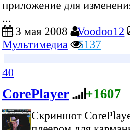
приложение для изменени
...
13 мая 2008
Voodoo12
Мультимедиа
5137
40
CorePlayer
+1607
Скриншот CorePlay
плеером для карман