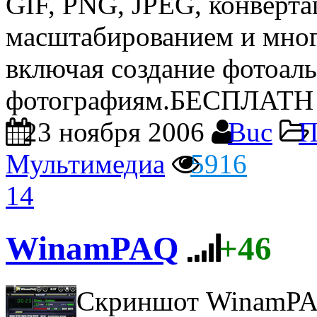
GIF, PNG, JPEG, конверт
масштабированием и мно
включая создание фотоал
фотографиям.БЕСПЛАТН .
23 ноября 2006
Buc
П
Мультимедиа
5916
14
WinamPAQ
+46
Скриншот WinamP