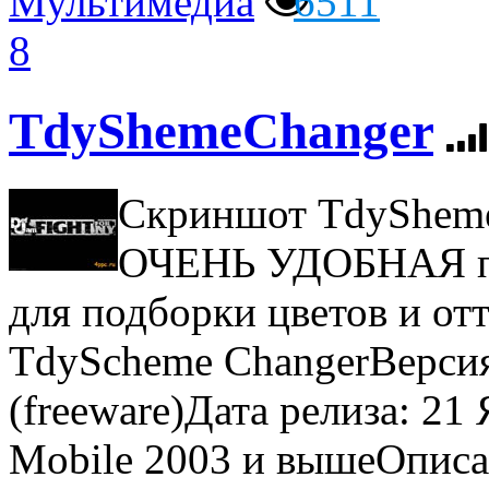
Мультимедиа
6511
8
TdyShemeChanger
Скриншот TdyShem
ОЧЕНЬ УДОБНАЯ пр
для подборки цветов и от
TdyScheme ChangerВерсия
(freeware)Дата релиза: 2
Mobile 2003 и вышеОписа