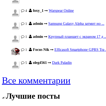
foxy_1
Warspear Online
4
admin
Samsung Galaxy Alpha затмит но ...
1
admin
Крупный планшет с экраном 17 д ..
1
Focus Nik
Efficasoft Smartphone GPRS Tra .
1
oleg4561
Dark Paladin
5
Все комментарии
Лучшие посты