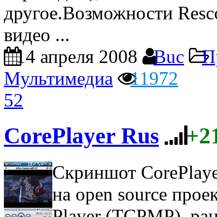
другое.Возможности Resco
видео ...
14 апреля 2008
Buc
П
Мультимедиа
11972
52
CorePlayer Rus
+2
Скриншот CorePlaye
на open source прое
Player (TCPMP), ра