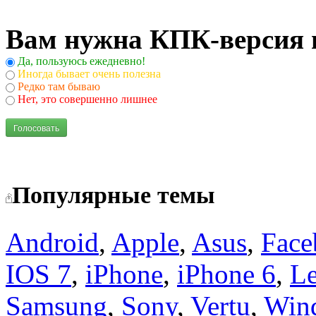
Вам нужна КПК-версия 
Да, пользуюсь ежедневно!
Иногда бывает очень полезна
Редко там бываю
Нет, это совершенно лишнее
Голосовать
Популярные темы
Android
,
Apple
,
Asus
,
Face
IOS 7
,
iPhone
,
iPhone 6
,
L
Samsung
,
Sony
,
Vertu
,
Win