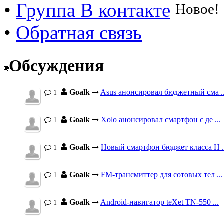
•
Группа В контакте
Новое!
•
Обратная связь
Обсуждения
Goalk
Asus анонсировал бюджетный сма ..
1
Goalk
Xolo анонсировал смартфон с де ...
1
Goalk
Новый смартфон бюджет класса H .
1
Goalk
FM-трансмиттер для сотовых тел ...
1
Goalk
Android-навигатор teXet TN-550 ...
1