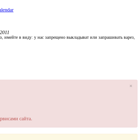
alendar
 2011
о, имейте в виду: у нас запрещено выкладыват или запрашивать варез,
×
рвисами сайта.