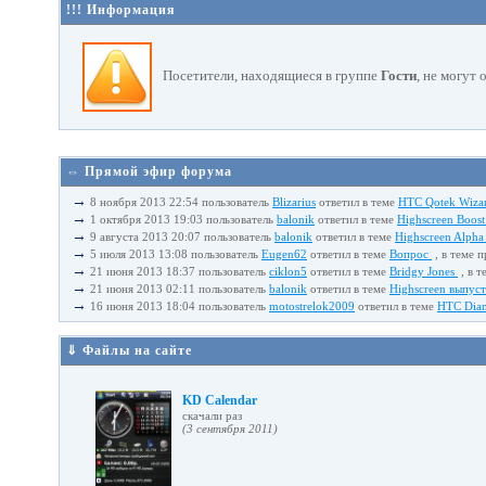
!!! Информация
Посетители, находящиеся в группе
Гости
, не могут
⇔ Прямой эфир форума
→
8 ноября 2013 22:54 пользователь
Blizarius
ответил в теме
HTC Qotek Wiza
→
1 октября 2013 19:03 пользователь
balonik
ответил в теме
Highscreen Boost
→
9 августа 2013 20:07 пользователь
balonik
ответил в теме
Highscreen Alpha
→
5 июля 2013 13:08 пользователь
Eugen62
ответил в теме
Вопрос
, в теме 
→
21 июня 2013 18:37 пользователь
ciklon5
ответил в теме
Bridgy Jones
, в т
→
21 июня 2013 02:11 пользователь
balonik
ответил в теме
Highscreen выпус
→
16 июня 2013 18:04 пользователь
motostrelok2009
ответил в теме
HTC Diam
⇓ Файлы на сайте
KD Calendar
cкачали раз
(3 сентября 2011)