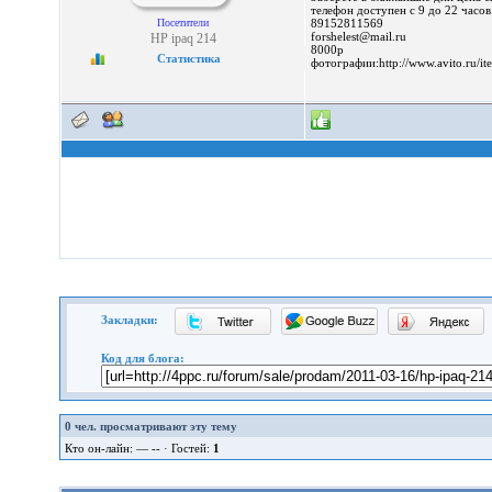
телефон доступен с 9 до 22 часов
Посетители
89152811569
forshelest@mail.ru
HP ipaq 214
8000р
Статистика
фотографии:http://www.avito.ru
Закладки:
Код для блога:
0
чел. просматривают эту тему
Кто он-лайн: — -- · Гостей:
1