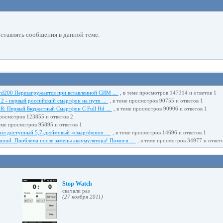
 оставлять сообщения в данной теме.
rd200 Перезагружается при вставленной СИМ ...
, в теме просмотров 147314 и ответов 1
 2 - первый российский смартфон на пути ...
, в теме просмотров 90755 и ответов 1
 R: Первый Бюджетный Смартфон С Full Hd ...
, в теме просмотров 90906 и ответов 1
просмотров 123855 и ответов 2
еме просмотров 95895 и ответов 1
тил доступный 5,7-дюймовый «смартфоноп ...
, в теме просмотров 14696 и ответов 1
ond. Проблема после замены аккумулятора! Помоги ...
, в теме просмотров 34977 и ответ
Stop Watch
cкачали раз
(27 ноября 2011)