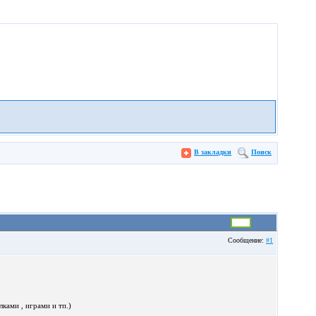
В закладки
Поиск
Сообщение:
#1
лками , играми и тп.)