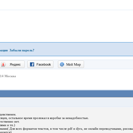
рация
Забыли пароль?
214 Москва
девственен.
яцев, остальное время пролежал в коробке за ненадобностью.
ественно нет.
лями и тп.)
ммами( Для всех форматов текстов, в том числе pdf и djvu, не онлайн переводчиками, рисова
низится)