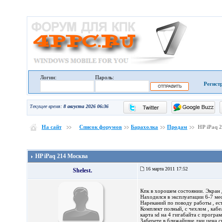
Логин:
Пароль:
Регист
Текущее время:
8 августа 2026 06:36
На сайт
Список форумов
Барахолка
Продам
HP iPaq 
HP iPaq 214 Москва
16 марта 2011 17:52
Shelest.
Кпк в хорошем состоянии. Экран 
Находился в эксплуатации 6-7 мес
Нареканий по поводу работы , ест
Комплект полный, с чехлом , кабе
карта sd на 4 гигабайта с програ
Заберете в ближайшие дни цена с