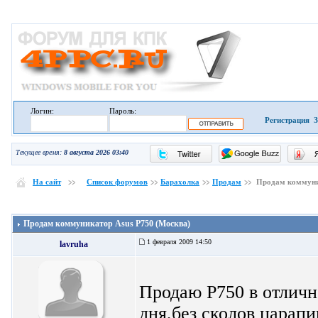
Логин:
Пароль:
Регистрация
З
Текущее время:
8 августа 2026 03:40
На сайт
Список форумов
Барахолка
Продам
Продам коммуни
Продам коммуникатор Asus P750 (Москва)
1 февраля 2009 14:50
lavruha
Продаю Р750 в отличн
дня,без сколов царап