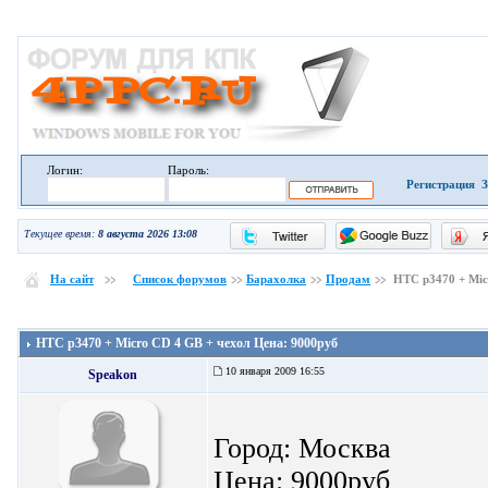
Логин:
Пароль:
Регистрация
З
Текущее время:
8 августа 2026 13:08
На сайт
Список форумов
Барахолка
Продам
HTC p3470 + Mic
HTC p3470 + Micro CD 4 GB + чехол Цена: 9000руб
10 января 2009 16:55
Speakon
Город: Москва
Цена: 9000руб