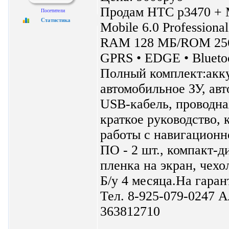
Продам HTC p3470 + M
Посетители
Статистика
Mobile 6.0 Profession
RAM 128 МБ/ROM 256 М
GPRS • EDGE • Blueto
Полный комплект:аккум
автомобильное ЗУ, ав
USB-кабель, проводная
краткое руководство, 
работы с навигационно
ПО - 2 шт., компакт-д
пленка на экран, чехо
Б/у 4 месяца.На гаран
Тел. 8-925-079-0247 А
363812710