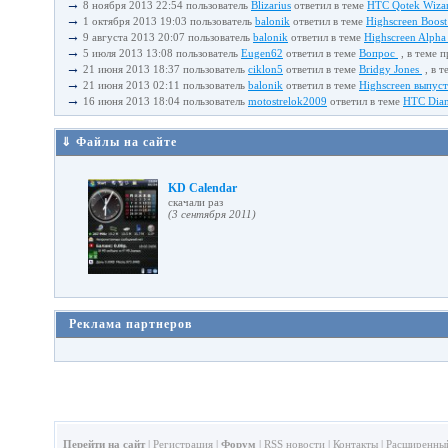
→
8 ноября 2013 22:54 пользователь
Blizarius
ответил в теме
HTC Qotek Wiza
→
1 октября 2013 19:03 пользователь
balonik
ответил в теме
Highscreen Boost
→
9 августа 2013 20:07 пользователь
balonik
ответил в теме
Highscreen Alpha
→
5 июля 2013 13:08 пользователь
Eugen62
ответил в теме
Вопрос
, в теме 
→
21 июня 2013 18:37 пользователь
ciklon5
ответил в теме
Bridgy Jones
, в т
→
21 июня 2013 02:11 пользователь
balonik
ответил в теме
Highscreen выпус
→
16 июня 2013 18:04 пользователь
motostrelok2009
ответил в теме
HTC Diam
⇓ Файлы на сайте
KD Calendar
cкачали раз
(3 сентября 2011)
Реклама партнеров
Перейти на сайт
|
Регистрация
|
Форум
|
RSS новости
|
Контакты
|
Расширенны