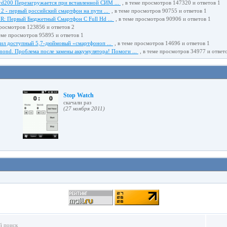
rd200 Перезагружается при вставленной СИМ ...
, в теме просмотров 147320 и ответов 1
 2 - первый российский смартфон на пути ...
, в теме просмотров 90755 и ответов 1
 R: Первый Бюджетный Смартфон С Full Hd ...
, в теме просмотров 90906 и ответов 1
просмотров 123856 и ответов 2
еме просмотров 95895 и ответов 1
тил доступный 5,7-дюймовый «смартфоноп ...
, в теме просмотров 14696 и ответов 1
ond. Проблема после замены аккумулятора! Помоги ...
, в теме просмотров 34977 и ответ
Stop Watch
cкачали раз
(27 ноября 2011)
й поиск