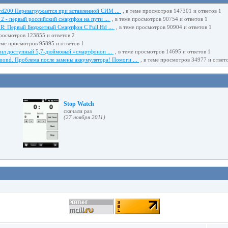
rd200 Перезагружается при вставленной СИМ ...
, в теме просмотров 147301 и ответов 1
 2 - первый российский смартфон на пути ...
, в теме просмотров 90754 и ответов 1
 R: Первый Бюджетный Смартфон С Full Hd ...
, в теме просмотров 90904 и ответов 1
просмотров 123855 и ответов 2
еме просмотров 95895 и ответов 1
тил доступный 5,7-дюймовый «смартфоноп ...
, в теме просмотров 14695 и ответов 1
ond. Проблема после замены аккумулятора! Помоги ...
, в теме просмотров 34977 и ответ
Stop Watch
cкачали раз
(27 ноября 2011)