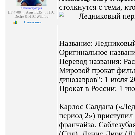
столкнутся с теми, кт
Администраторы
HP 4700 → Asus P535 → HTC
Desire & HTC Wildfire
Статистика
Название: Ледниковый
Оригинальное название
Перевод названия: Рас
Мировой прокат фильм
динозавров": 1 июля 2
Прокат в России: 1 ию
Карлос Салдана («Ле
период 2») приступил
франчайза. Саблезуба
(Сид), Денис Лири (Д