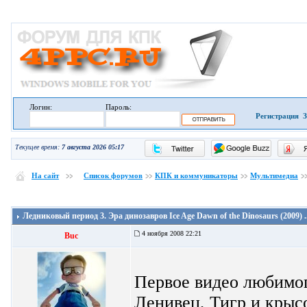
Логин:
Пароль:
Регистрация
З
Текущее время:
7 августа 2026 05:17
На сайт
Список форумов
КПК и коммуникаторы
Мультимедиа
Ледниковый период 3. Эра динозавров Ice Age Dawn of the Dinosaurs (2009) ..
4 ноября 2008 22:21
Buc
Первое видео любимог
Ленивец, Тигр и крысо