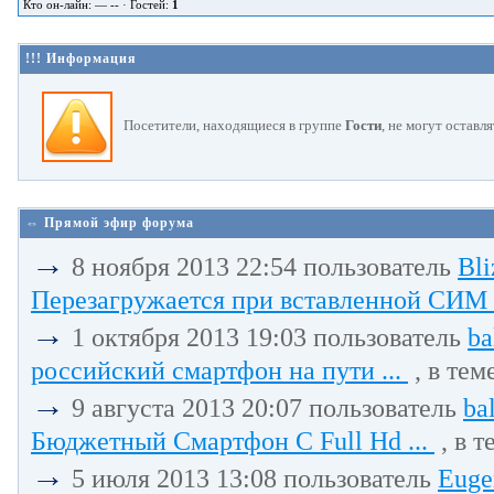
Кто он-лайн: — -- · Гостей:
1
!!! Информация
Посетители, находящиеся в группе
Гости
, не могут оставл
⇔ Прямой эфир форума
→
8 ноября 2013 22:54 пользователь
Bli
Перезагружается при вставленной СИМ 
→
1 октября 2013 19:03 пользователь
ba
российский смартфон на пути ...
, в тем
→
9 августа 2013 20:07 пользователь
ba
Бюджетный Смартфон С Full Hd ...
, в т
→
5 июля 2013 13:08 пользователь
Euge