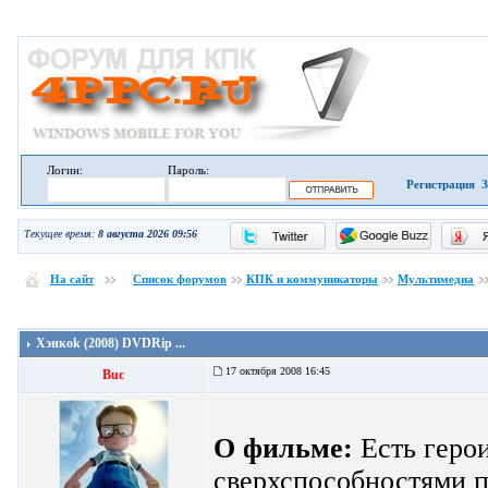
Логин:
Пароль:
Регистрация
З
Текущее время:
8 августа 2026 09:56
На сайт
Список форумов
КПК и коммуникаторы
Мультимедиа
Хэнкоk (2008) DVDRip ...
17 октября 2008 16:45
Buc
О фильме:
Есть герои
сверхспособностями пр