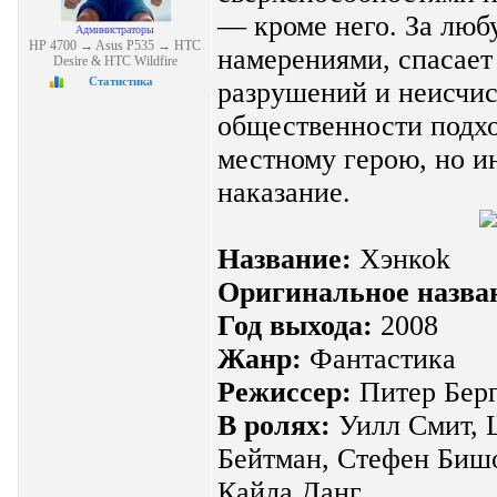
— кроме него. За люб
Администраторы
HP 4700 → Asus P535 → HTC
намерениями, спасает
Desire & HTC Wildfire
Статистика
разрушений и неисчис
общественности подхо
местному герою, но и
наказание.
Название:
Хэнкоk
Оригинальное назва
Год выхода:
2008
Жанр:
Фантастика
Режиссер:
Питер Бер
В ролях:
Уилл Смит, 
Бейтман, Стефен Бишо
Кайла Данг