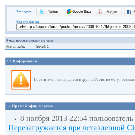
Закладки:
Код для блога:
0
чел. просматривают эту тему
Кто он-лайн: — -- · Гостей:
1
!!! Информация
Посетители, находящиеся в группе
Гости
, не могут оставл
⇔ Прямой эфир форума
→
8 ноября 2013 22:54 пользовател
Перезагружается при вставленной С