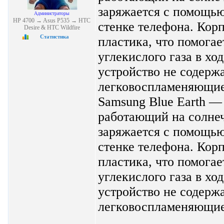
заряжается с помощью
Администраторы
HP 4700 → Asus P535 → HTC
стенке телефона. Корп
Desire & HTC Wildfire
Статистика
пластика, что помогае
углекислого газа в хо
устройство не содерж
легковоспламеняющиес
Samsung Blue Earth —
работающий на солнеч
заряжается с помощью
стенке телефона. Корп
пластика, что помогае
углекислого газа в хо
устройство не содерж
легковоспламеняющиес