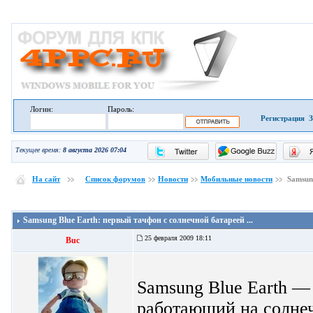
Логин:
Пароль:
Регистрация
З
Текущее время:
8 августа 2026 07:04
На сайт
Список форумов
Новости
Мобильные новости
Samsung
Samsung Blue Earth: первый тачфон с солнечной батареей ...
25 февраля 2009 18:11
Buc
Samsung Blue Earth —
работающий на солнеч