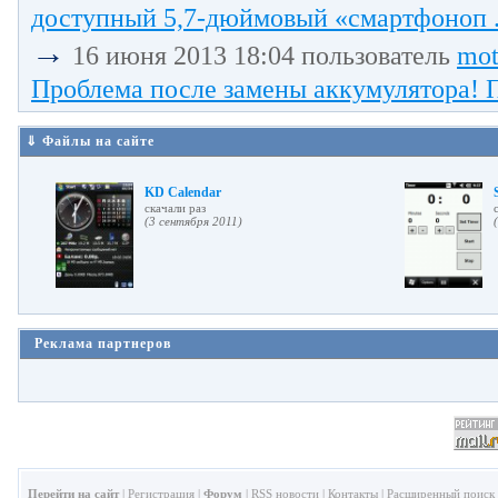
доступный 5,7-дюймовый «смартфоноп .
→
16 июня 2013 18:04 пользователь
mot
Проблема после замены аккумулятора! П
⇓ Файлы на сайте
KD Calendar
cкачали раз
(3 сентября 2011)
Реклама партнеров
Перейти на сайт
|
Регистрация
|
Форум
|
RSS новости
|
Контакты
|
Расширенный поиск